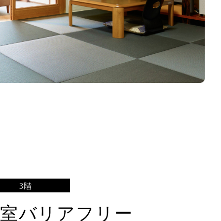
3階
室
バリアフリー