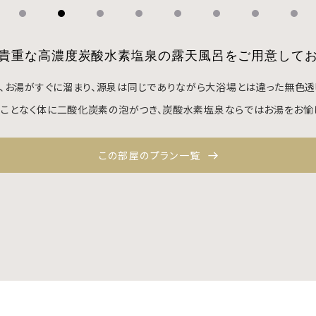
貴重な高濃度炭酸水素塩泉の露天風呂をご用意して
、お湯がすぐに溜まり、源泉は同じでありながら大浴場とは違った無色透
ことなく体に二酸化炭素の泡がつき、炭酸水素塩泉ならではお湯をお愉
この部屋のプラン一覧
BESTRATE
1番お得
公式サイトが
宿泊
航空券＋宿泊