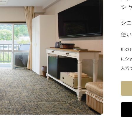
シ
シニ
使い
川の
にシ
入浴