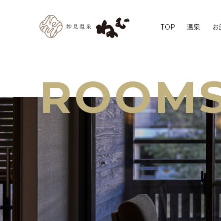
TOP
温泉
お
ROOMS/