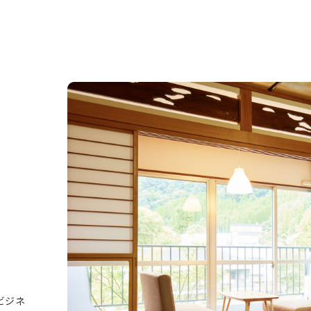
数
1泊あたり
室数
検索
泊
名
室
ご予約・お問い合
から選ぶ
マイページログイン
0995-
変更
キャンセル
、
ビジネ