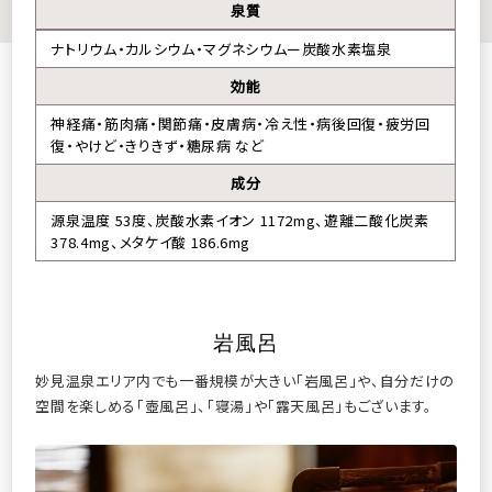
泉質
ナトリウム・カルシウム・マグネシウムー炭酸水素塩泉
効能
神経痛・筋肉痛・関節痛・皮膚病・冷え性・病後回復・疲労回
復・やけど・きりきず・糖尿病 など
成分
源泉温度 53度、炭酸水素イオン 1172mg、遊離二酸化炭素
378.4mg、メタケイ酸 186.6mg
岩風呂
妙見温泉エリア内でも一番規模が大きい「岩風呂」や、
自分だけの
空間を楽しめる「壺風呂」、「寝湯」や「露天風呂」もございます。