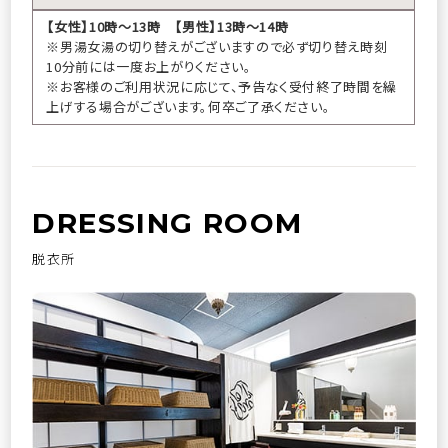
【女性】10時～13時 【男性】13時～14時
宿泊プラン一覧
※男湯女湯の切り替えがございますので必ず切り替え時刻
10分前には一度お上がりください。
※お客様のご利用状況に応じて、予告なく受付終了時間を繰
上げする場合がございます。何卒ご了承ください。
空室カレンダー
お部屋から選ぶ
マイページログイン
予約の確認
DRESSING ROOM
予約の変更
キャンセル
脱衣所
ご予約・お問い合わせ
0995-77-2201
（09:00～18:00）