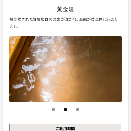
黄金湯
熱交換された鮮度抜群の温泉が注がれ、湯船が黄金色に染まり
ます。
宿泊
航空券＋宿泊
チェックイン
宿泊数
1泊あたり
室数
泊
名
室
検索
ご利用時間