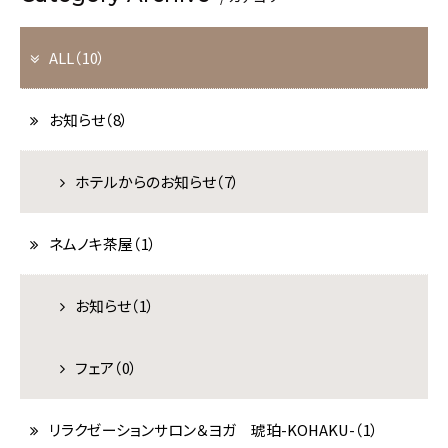
ALL（10）
BESTRATE
1番お得
公式サイトが
お知らせ（8）
ホテルからのお知らせ（7）
宿泊
航空券＋宿泊
ネムノキ茶屋（1）
チェックイン
お知らせ（1）
宿泊数
1泊あたり
室数
泊
名
室
フェア（0）
リラクゼーションサロン＆ヨガ 琥珀-KOHAKU-（1）
検索