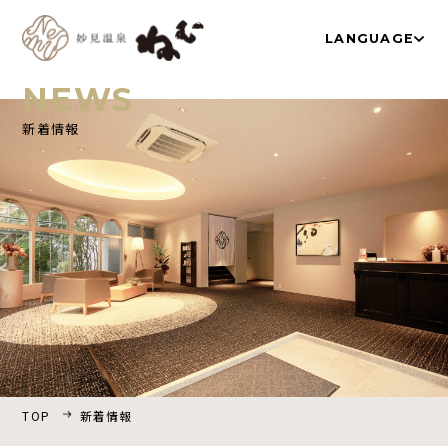
LANGUAGE
NEWS
新着情報
TOP
温泉
お部屋
ネムノキ茶屋
新着情報
アクセス
よくあるご質問
採用情報
プライバシーポリシー
TOP
新着情報
宿泊プラン一覧