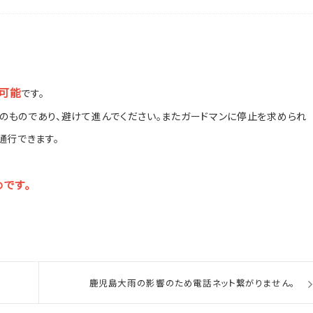
BESTRATE
1番お得
公式サイトが
可能
です。
のものであり、避けて進んでください。またガードマンに停止を求められ
通行できます。
宿泊
航空券＋宿泊
です。
数
1泊あたり
室数
検索
泊
名
室
鹿児島大雨の影響のため電話ネット繋がりません。
ご予約・お問い合
から選ぶ
マイページログイン