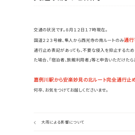
交通の状況です。８月１２日１７時現在。
通行
国道２２３号線、隼人から西光寺の南ルートのみ
通行止め表記があっても、不要な侵入を抑止するため
た場合、「宿泊者、旅館利用者」等と申告いただけたら
嘉例川駅から安楽妙見の北ルート完全通行止め
何卒、お気をつけてお越しくださいませ。
チェックイン
宿泊
大雨による影響について
空室カレンダー
お部屋