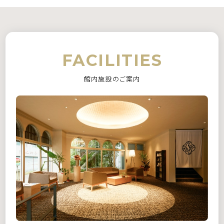
宿泊
航空券＋宿泊
FACILITIES
チェックイン
館内施設のご案内
宿泊数
1泊あたり
室数
泊
名
室
検索
宿泊プラン一覧