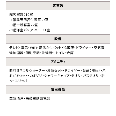
客室数
総客室数：10室
-1階露天風呂付客室：7室
-3階一般客室：2室
-3階洋室バリアフリー：1室
設備
テレビ・電話・WIFI・湯沸かしポット・冷蔵庫・ドライヤー・空気清
浄加湿器・個別空調・洗浄機付トイレ・金庫
アメニティ
無料ミネラルウォーター・お茶セット・ドライヤー・石鹸（液体）・ハ
ミガキセット・カミソリ・シャワーキャップ・タオル・バスタオル・浴
衣・スリッパ
貸出備品
BESTRATE
空気清浄・携帯電話充電器
1番お得
公式サイトが