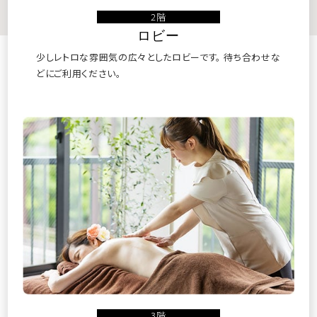
2階
ロビー
少しレトロな雰囲気の広々としたロビーです。
待ち合わせな
空室カレンダー
お部屋から選ぶ
どにご利用ください。
マイページログイン
予約の確認
予約の変更
キャンセル
ご予約・お問い合わせ
0995-77-2201
（09:00～18:00）
3階