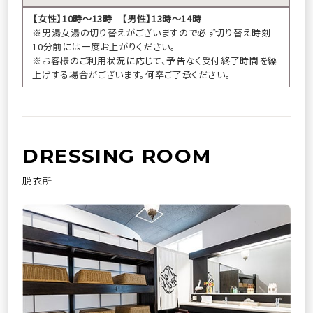
【女性】10時～13時 【男性】13時～14時
宿泊プラン一覧
※男湯女湯の切り替えがございますので必ず切り替え時刻
10分前には一度お上がりください。
※お客様のご利用状況に応じて、予告なく受付終了時間を繰
上げする場合がございます。何卒ご了承ください。
空室カレンダー
お部屋から選ぶ
マイページログイン
予約の確認
DRESSING ROOM
予約の変更
キャンセル
脱衣所
ご予約・お問い合わせ
0995-77-2201
（09:00～18:00）