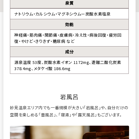
泉質
ナトリウム・カルシウム・マグネシウムー炭酸水素塩泉
効能
神経痛・筋肉痛・関節痛・皮膚病・冷え性・病後回復・疲労回
復・やけど・きりきず・糖尿病 など
成分
源泉温度 53度、炭酸水素イオン 1172mg、遊離二酸化炭素
378.4mg、メタケイ酸 186.6mg
岩風呂
妙見温泉エリア内でも一番規模が大きい「岩風呂」や、
自分だけの
空間を楽しめる「壺風呂」、「寝湯」や「露天風呂」もございます。