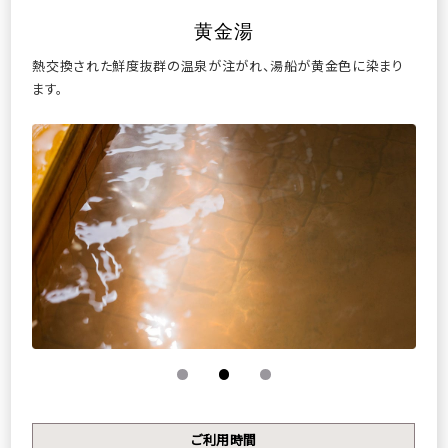
黄金湯
熱交換された鮮度抜群の温泉が注がれ、湯船が黄金色に染まり
ます。
宿泊
航空券＋宿泊
チェックイン
宿泊数
1泊あたり
室数
泊
名
室
検索
ご利用時間