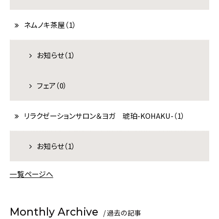
チェックイン
ネムノキ茶屋（1）
お知らせ（1）
宿泊数
1泊あたり
室数
泊
名
室
フェア（0）
検索
リラクゼーションサロン＆ヨガ 琥珀-KOHAKU-（1）
宿泊プラン一覧
お知らせ（1）
一覧ページへ
空室カレンダー
お部屋から選ぶ
マイページログイン
予約の確認
予約の変更
キャンセル
Monthly Archive
/ 過去の記事