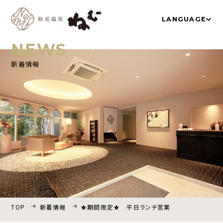
LANGUAGE
NEWS
新着情報
TOP
温泉
お部屋
ネムノキ茶屋
新着情報
アクセス
よくあるご質問
採用情報
プライバシーポリシー
TOP
新着情報
★期間限定★ 平日ランチ営業
宿泊プラン一覧