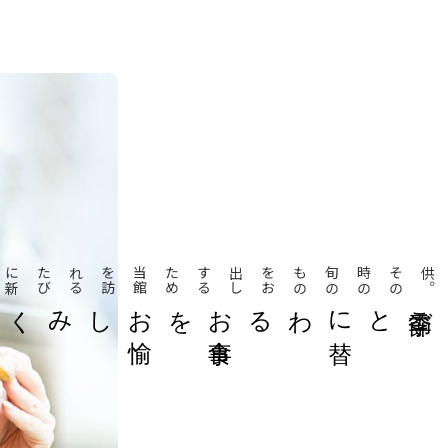
当
館
を
訪
れ
る
た
び
に
新
し
い
味
に
出
会
え
ま
す
め
そ
の
時
の
旬
の
も
の
を
お
出
し
す
る
た
。
お
愉
しみください
を
季節ご
とに
替
わるお
食事