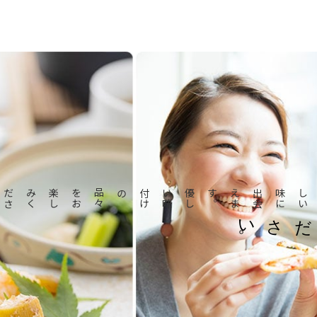
優
し
い
味
付
け
の品
々
を
お
楽
し
み
く
だ
さ
い
。
。