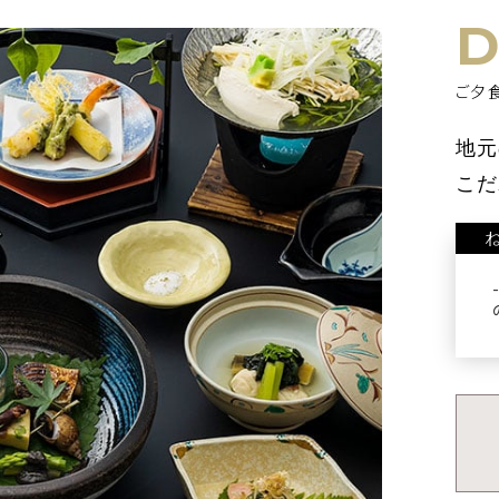
D
ご夕
数
1泊あたり
室数
検索
泊
名
室
地元
こだ
ご予約・お問い合
から選ぶ
マイページログイン
0995-
変更
キャンセル