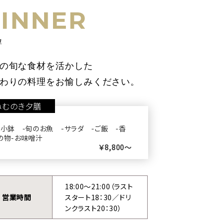
INNER
食
宿泊プラン一覧
の旬な食材を活かした
わりの料理をお愉しみください。
わせ
77-2201
（09:00～18:00）
ねむのき夕膳
-小鉢 -旬のお魚 -サラダ -ご飯 -香
の物-お味噌汁
￥8,800～
18:00〜21:00（ラスト
営業時間
スタート18：30／ドリ
ンクラスト20：30）