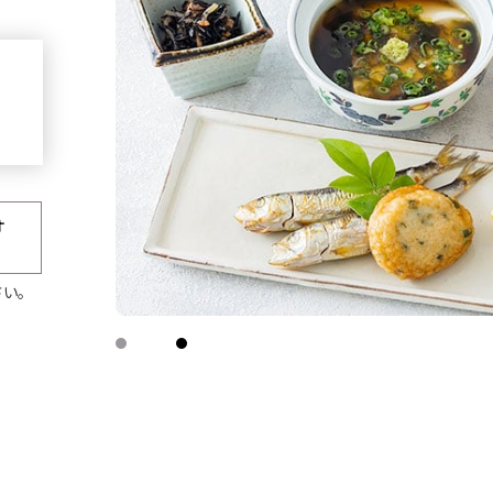
オ
い。
BESTRATE
1番お得
公式サイトが
宿泊
航空券＋宿泊