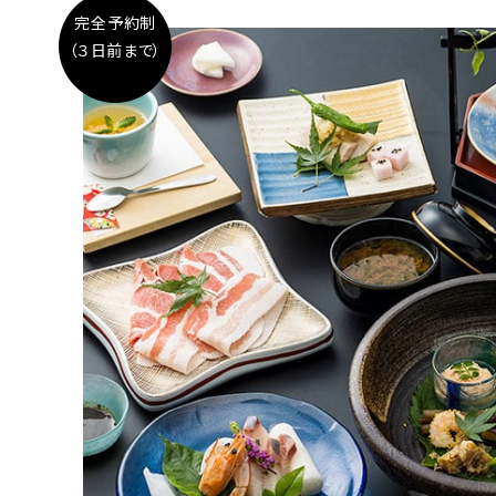
完全予約制
（３日前まで）
チェックイン
宿泊
空室カレンダー
お部屋
予約の確認
予約の