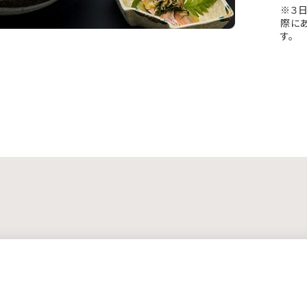
※３
際に
す。