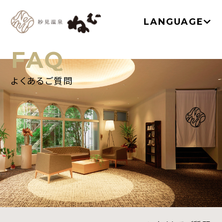
LANGUAGE
FAQ
よくあるご質問
TOP
温泉
お部屋
ネムノキ茶屋
新着情報
アクセス
よくあるご質問