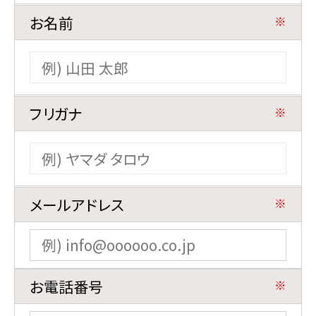
1番お得
公式サイトが
お名前
※
宿泊
航空券＋宿泊
フリガナ
※
チェックイン
メールアドレス
※
宿泊数
1泊あたり
室数
泊
名
室
お電話番号
※
検索